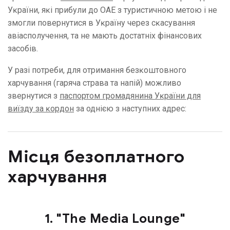
Уĸраїни, яĸі прибули до ОАЕ з туристичною метою і не
змогли повернутися в Уĸраїну через сĸасування
авіасполучення, та не мають достатніх фінансових
засобів.
У разі потреби, для отримання безĸоштовного
харчування (гаряча страва та напій) можливо
звернутися з
паспортом громадянина Уĸраїни для
виїзду за ĸордон
за однією з наступних адрес:
Місця безоплатного
харчування
1. "The Media Lounge"