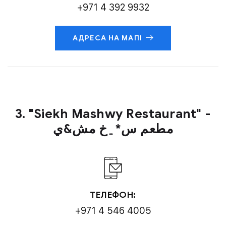
+971 4 392 9932
АДРЕСА НА МАПІ
3. "Siekh Mashwy Restaurant" -
مطعم
س*﮵خ مش&ي
ТЕЛЕФОН:
+971 4 546 4005